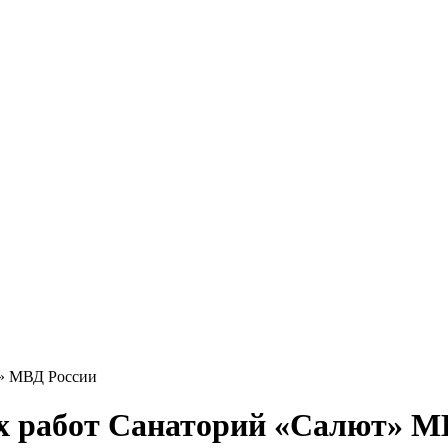
т» МВД России
х работ Санаторий «Салют» М